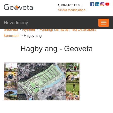
08-410 112 60
Skicka meddelande
Huvudmeny
Geoveta
>
Nyheter
>
Förlängt ramavtal med Österåkers
kommun!
>
Hagby ang
Hagby ang - Geoveta