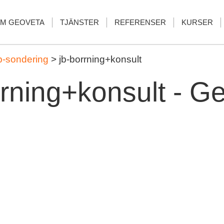
M GEOVETA
TJÄNSTER
REFERENSER
KURSER
b-sondering
>
jb-borrning+konsult
rrning+konsult - G