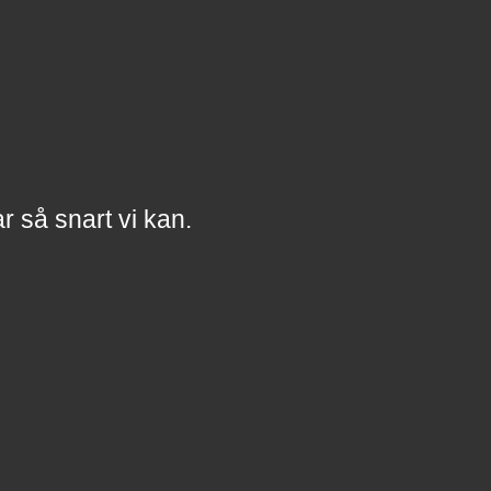
a
r
så snart vi kan.