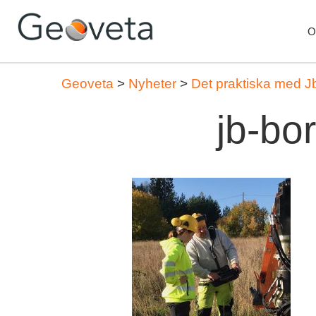
O
Geoveta
>
Nyheter
>
Det praktiska med J
jb-bo