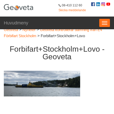
08-410 112 60
Skicka meddelande
Huvudmeny
Geoveta
>
Nyheter
>
Geoveta kontrollerar damning från E4
Förbifart Stockholm
>
Forbifart+Stockholm+Lovo
Forbifart+Stockholm+Lovo -
Geoveta