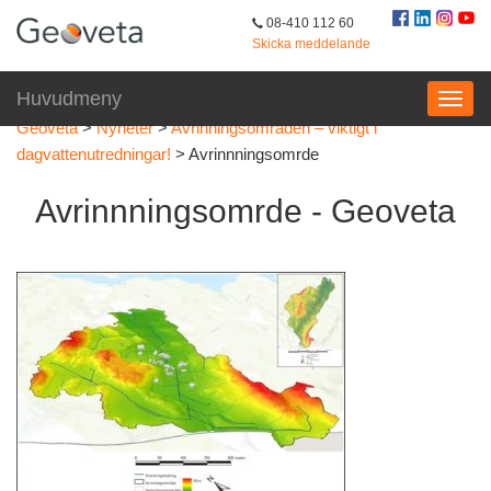
08-410 112 60
Skicka meddelande
Huvudmeny
Geoveta
>
Nyheter
>
Avrinningsområden – viktigt i
dagvattenutredningar!
>
Avrinnningsomrde
Avrinnningsomrde - Geoveta