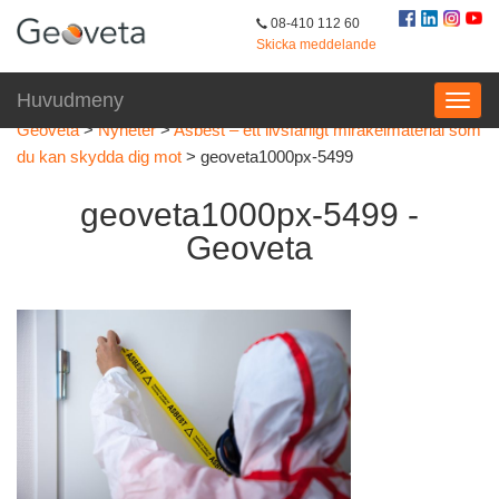
08-410 112 60
Skicka meddelande
Huvudmeny
Geoveta
>
Nyheter
>
Asbest – ett livsfarligt mirakelmaterial som
du kan skydda dig mot
>
geoveta1000px-5499
geoveta1000px-5499 -
Geoveta