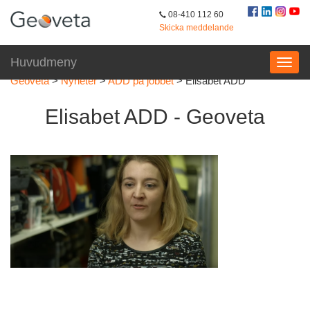
08-410 112 60
Skicka meddelande
Huvudmeny
Geoveta
>
Nyheter
>
ADD på jobbet
>
Elisabet ADD
Elisabet ADD - Geoveta