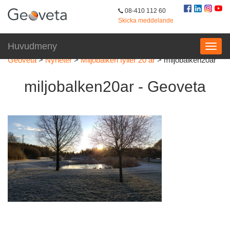
08-410 112 60
Skicka meddelande
Huvudmeny
Geoveta
>
Nyheter
>
Miljöbalken fyller 20 år
>
miljobalken20ar
miljobalken20ar - Geoveta