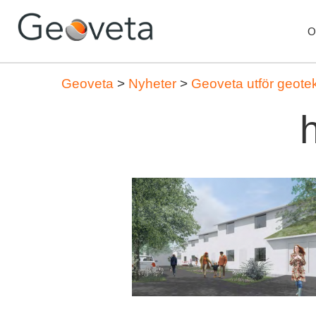
O
Geoveta
>
Nyheter
>
Geoveta utför geote