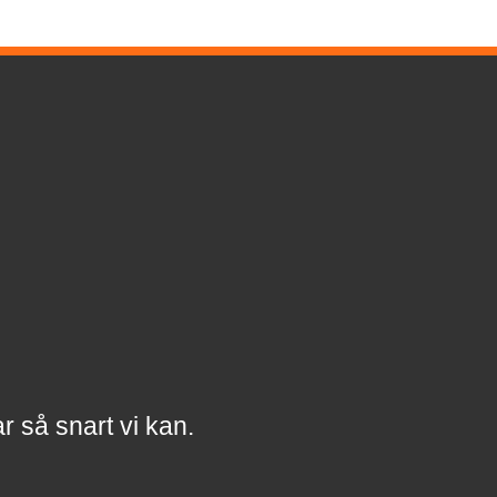
a
r
så snart vi kan.