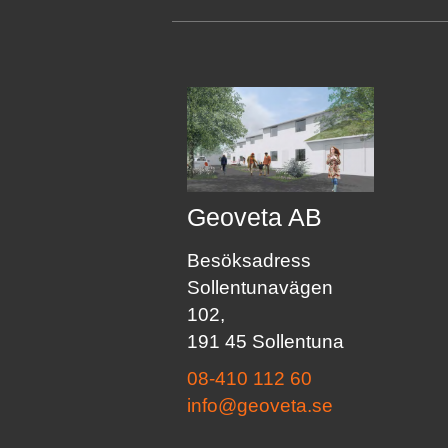
Geoveta AB
Besöksadress
Sollentunavägen
102,
191 45 Sollentuna
08-410 112 60
info@geoveta.se