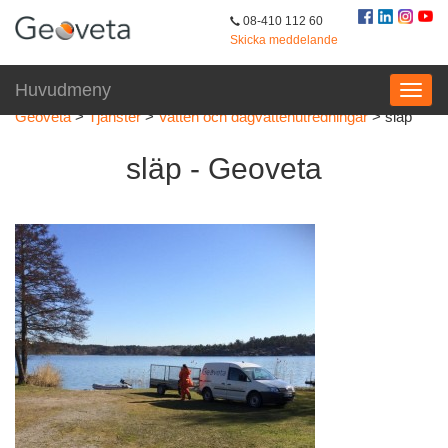
08-410 112 60
Skicka meddelande
Huvudmeny
Geoveta
>
Tjänster
>
Vatten och dagvattenutredningar
>
släp
släp - Geoveta