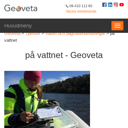
08-410 112 60
Skicka meddelande
Huvudmeny
Geoveta
>
Tjänster
>
Vatten och dagvattenutredningar
>
på
vattnet
på vattnet - Geoveta