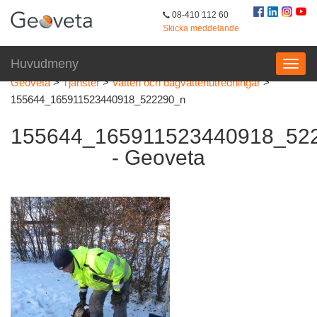
08-410 112 60
Skicka meddelande
Huvudmeny
Geoveta
>
Tjänster
>
Vatten och dagvattenutredningar
>
155644_165911523440918_522290_n
155644_165911523440918_52
- Geoveta