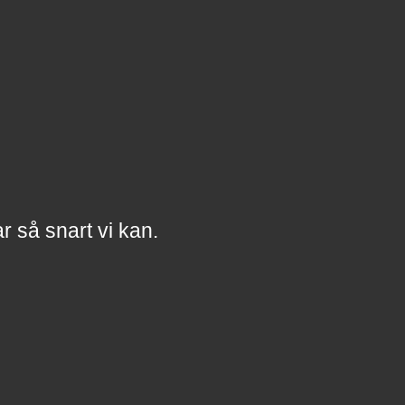
a
r
så snart vi kan.