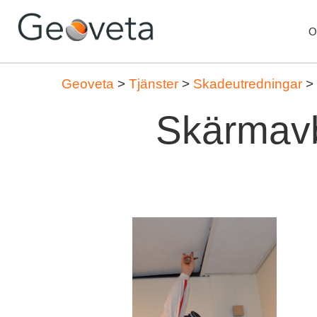
O
Geoveta
>
Tjänster
>
Skadeutredningar
>
Skärmavb