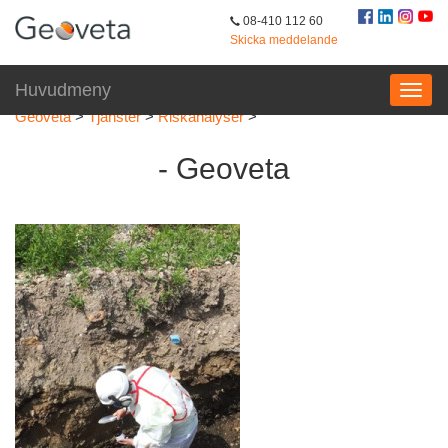
08-410 112 60
Skicka meddelande
Huvudmeny
Geoveta
>
Tjänster
>
Riskanalyser
>
- Geoveta