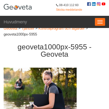
08-410 112 60
Skicka meddelande
Huvudmeny
Geoveta
>
Tjänster
>
Kontrollprogram och åtgärder
>
geoveta1000px-5955
geoveta1000px-5955 -
Geoveta