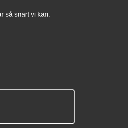
a
r
så snart vi kan.