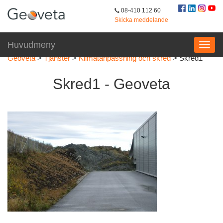
08-410 112 60
Skicka meddelande
Huvudmeny
Geoveta
>
Tjänster
>
Klimatanpassning och skred
>
Skred1
Skred1 - Geoveta