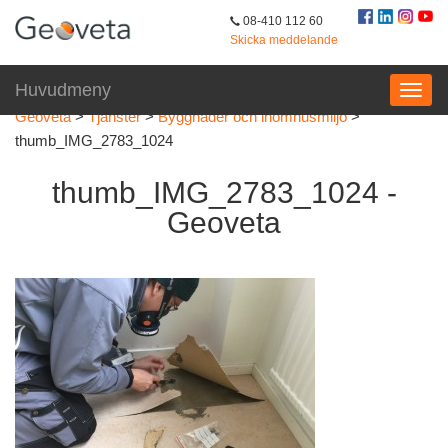
08-410 112 60
Skicka meddelande
Huvudmeny
Geoveta
>
Tjänster
>
Byggnader och inomhusmiljö
>
thumb_IMG_2783_1024
thumb_IMG_2783_1024 -
Geoveta