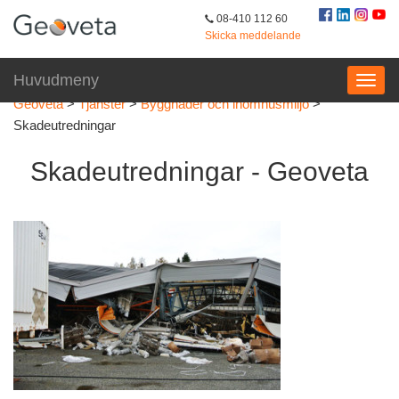
08-410 112 60
Skicka meddelande
Huvudmeny
Geoveta
>
Tjänster
>
Byggnader och inomhusmiljö
>
Skadeutredningar
Skadeutredningar - Geoveta