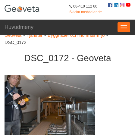
08-410 112 60
Skicka meddelande
Huvudmeny
Geoveta
>
Tjänster
>
Byggnader och inomhusmiljö
>
DSC_0172
DSC_0172 - Geoveta