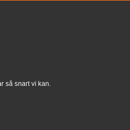
a
r
så snart vi kan.