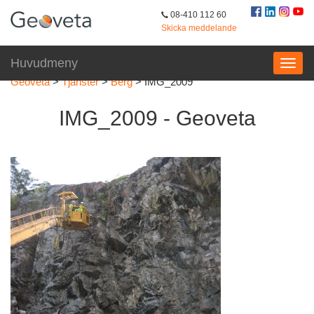
08-410 112 60
Skicka meddelande
Huvudmeny
Geoveta
>
Tjänster
>
Berg
>
IMG_2009
IMG_2009 - Geoveta