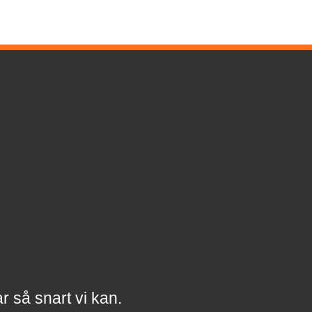
a
r
så snart vi kan.