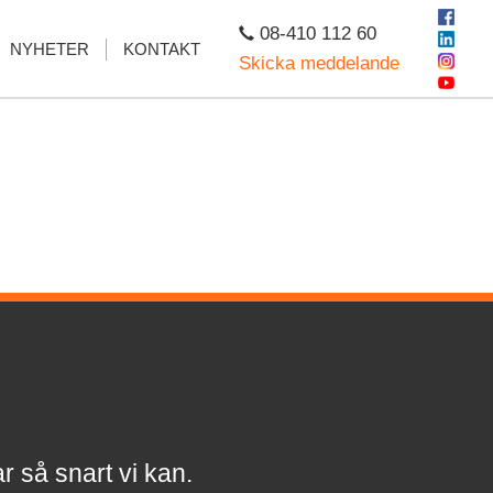
08-410 112 60
NYHETER
KONTAKT
Skicka meddelande
a
r
så snart vi kan.