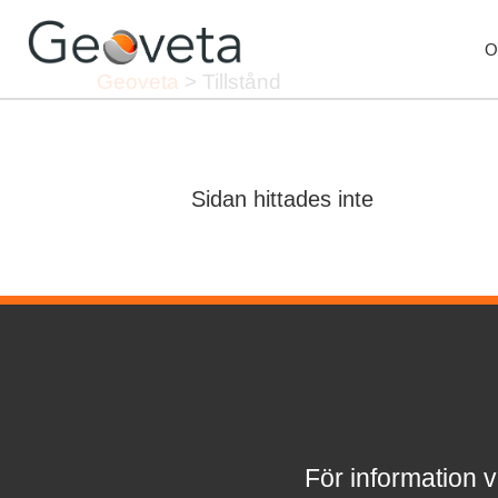
O
Geoveta
>
Tillstånd
Sidan hittades inte
För information v