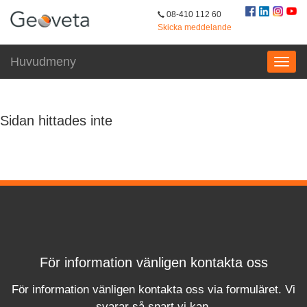
08-410 112 60
Skicka meddelande
Geoveta
>
Stormtac
Huvudmeny
Sidan hittades inte
För information vänligen kontakta oss
För information vänligen kontakta oss via formuläret.
Vi
svara
r
så snart vi kan.