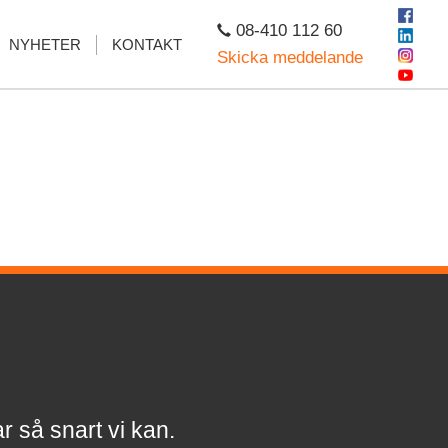
08-410 112 60
NYHETER
KONTAKT
Skicka meddelande
a
r
så snart vi kan.