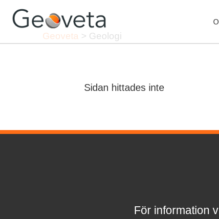
O
Geoveta
>
Geologi
Sidan hittades inte
För information v