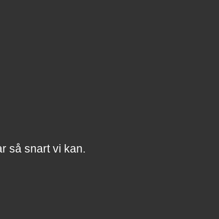
a
r
så snart vi kan.