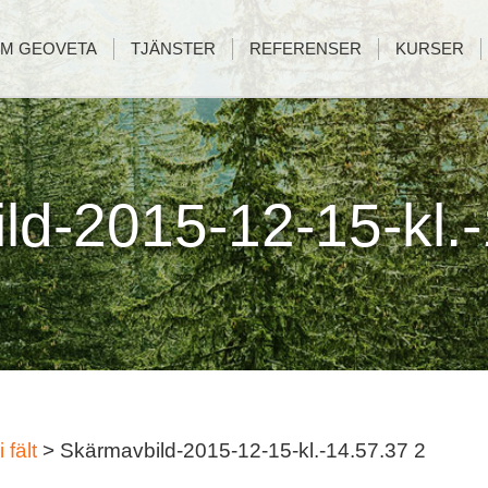
M GEOVETA
TJÄNSTER
REFERENSER
KURSER
ld-2015-12-15-kl.-
fält
>
Skärmavbild-2015-12-15-kl.-14.57.37 2