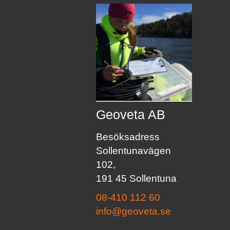
Geoveta AB
Besöksadress
Sollentunavägen
102,
191 45 Sollentuna
08-410 112 60
info@geoveta.se