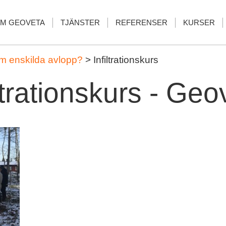
M GEOVETA
TJÄNSTER
REFERENSER
KURSER
 om enskilda avlopp?
>
Infiltrationskurs
iltrationskurs - Geo