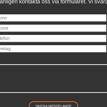
änligen kontakta oss via formuläret.
Vi svar