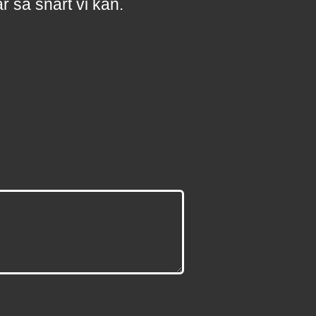
a
r
så snart vi kan.