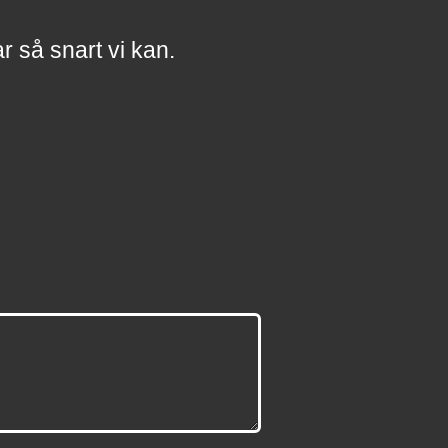
a
r
så snart vi kan.