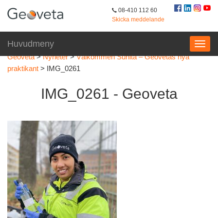
08-410 112 60
Skicka meddelande
Huvudmeny
Geoveta
>
Nyheter
>
Välkommen Sunita – Geovetas nya
praktikant
>
IMG_0261
IMG_0261 - Geoveta