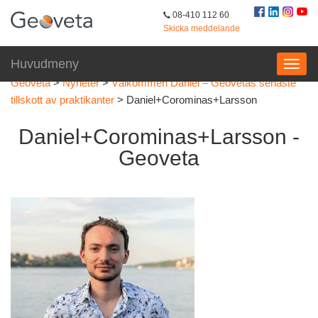
08-410 112 60
Skicka meddelande
Huvudmeny
Geoveta
>
Nyheter
>
Välkommen Daniel – Geovetas senaste
tillskott av praktikanter
>
Daniel+Corominas+Larsson
Daniel+Corominas+Larsson -
Geoveta