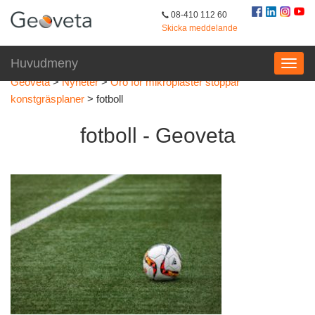
08-410 112 60
Skicka meddelande
Huvudmeny
Geoveta
>
Nyheter
>
Oro för mikroplaster stoppar
konstgräsplaner
>
fotboll
fotboll - Geoveta