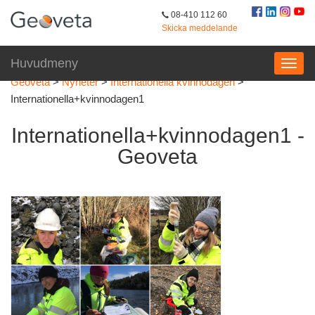
08-410 112 60
Skicka meddelande
Huvudmeny
Geoveta
>
Nyheter
>
Internationella kvinnodagen
>
Internationella+kvinnodagen1
Internationella+kvinnodagen1 -
Geoveta