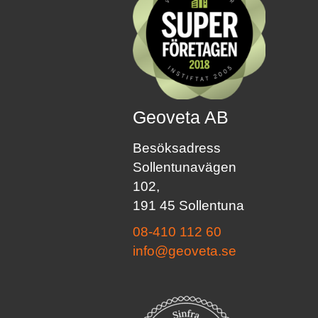
Geoveta AB
Besöksadress
Sollentunavägen
102,
191 45 Sollentuna
08-410 112 60
info@geoveta.se