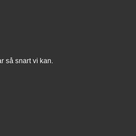
a
r
så snart vi kan.