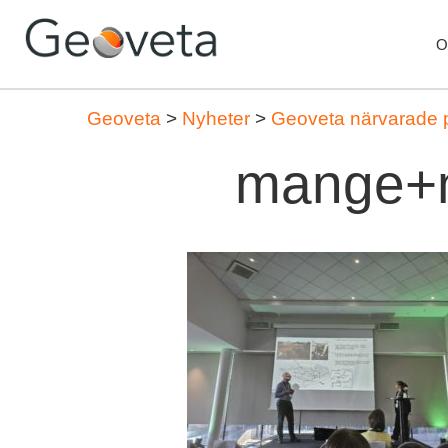
O
Geoveta
>
Nyheter
>
Geoveta närvarade 
mange+ma