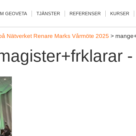
M GEOVETA
TJÄNSTER
REFERENSER
KURSER
på Nätverket Renare Marks Vårmöte 2025
>
mange+m
gister+frklarar 