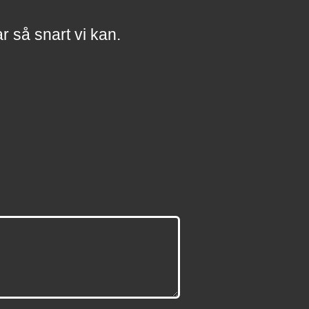
a
r
så snart vi kan.