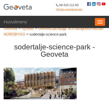
08-410 112 60
Skicka meddelande
Huvudmeny
Geoveta
>
Nyheter
>
Geoveta på Bygg- och fastighetsmässan
NORDBYGG
>
sodertalje-science-park
sodertalje-science-park -
Geoveta