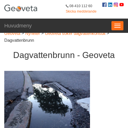
08-410 112 60
Skicka meddelande
Huvudmeny
Geoveta
>
Nyheter
>
Geoveta söker dagvattenkonsult
>
Dagvattenbrunn
Dagvattenbrunn - Geoveta