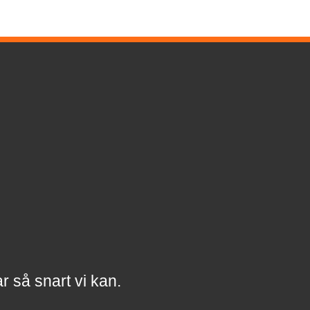
a
r
så snart vi kan.