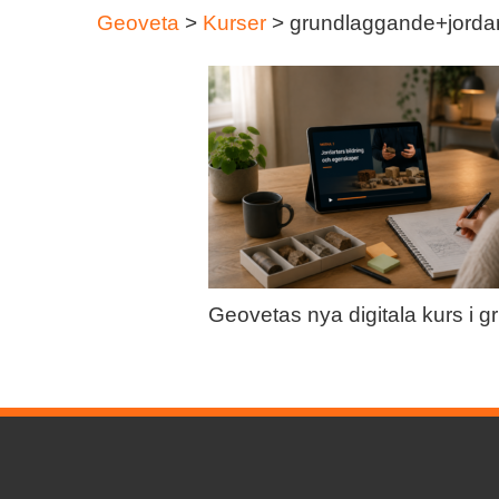
Geoveta
>
Kurser
>
grundlaggande+jordar
Geovetas nya digitala kurs i 