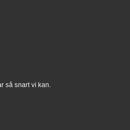
a
r
så snart vi kan.