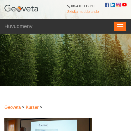
08-410 112 60
Skicka meddelande
Huvudmeny
Geoveta
>
Kurser
>