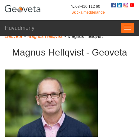
08-410 112 60
Skicka meddelande
Huvudmeny
Geoveta
>
Magnus Hellqvist
>
Magnus Hellqvist
Magnus Hellqvist - Geoveta