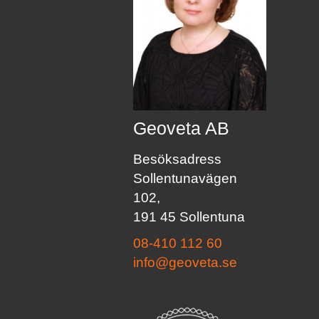
Geoveta AB
Besöksadress
Sollentunavägen
102,
191 45 Sollentuna
08-410 112 60
info@geoveta.se