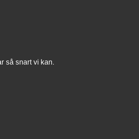
a
r
så snart vi kan.