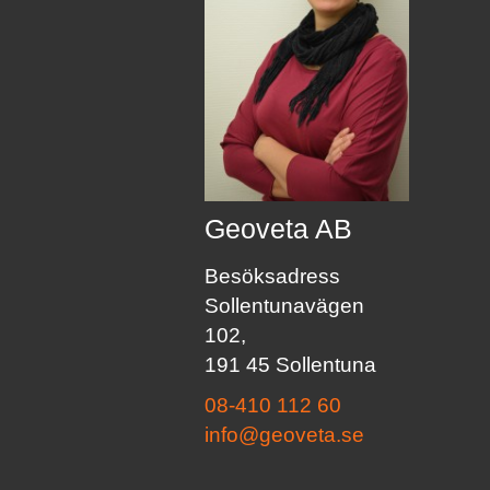
Geoveta AB
Besöksadress
Sollentunavägen
102,
191 45 Sollentuna
08-410 112 60
info@geoveta.se