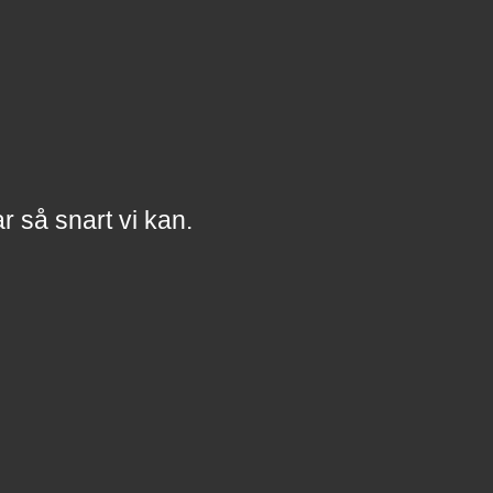
a
r
så snart vi kan.