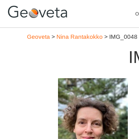
O
Geoveta
>
Nina Rantakokko
>
IMG_0048
I