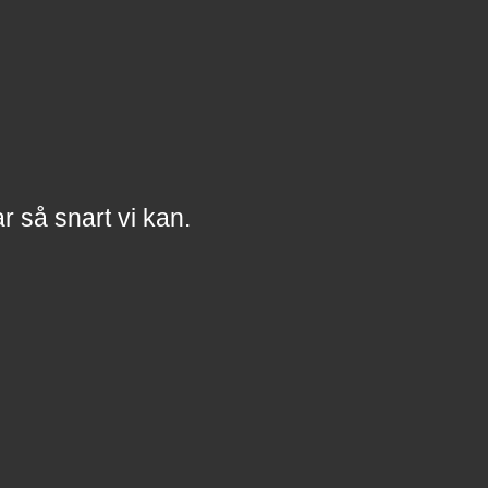
a
r
så snart vi kan.